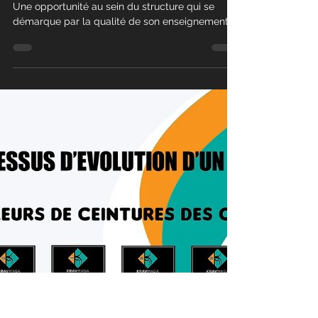
29 mars 2023
3 min de lecture
Pourquoi
devenir
instructeur
Krav Maga
Access :
Pourquoi devenir instructeur Krav Maga Access.
Une opportunité au sein du structure qui se
démarque par la qualité de son enseignement.