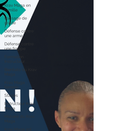
Krav Maga en
famille
Passage de
grade
Défense contre
une arme
Défense contre
une frappe
Formation
Instructeur
Bienfaits du Krav
Maga
Krav Maga
féminin
Stages
Instructeur Krav
Maga
Histoire du Krav
Maga
Krav Maga sol