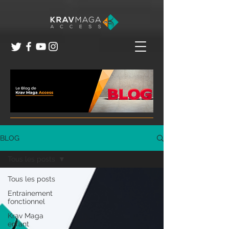
BLOG
Tous les posts
Tous les posts
Entrainement
fonctionnel
Krav Maga
enfant