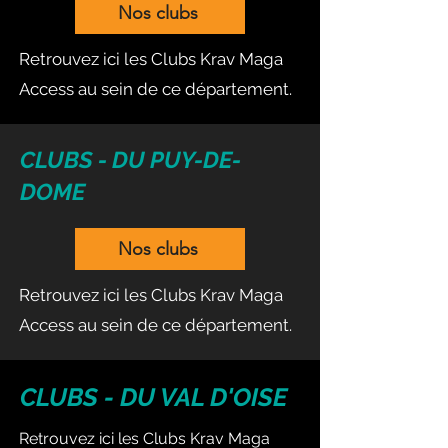
Nos clubs
Retrouvez ici les Clubs Krav Maga
Access au sein de ce département.
CLUBS - DU PUY-DE-
DOME
Nos clubs
Retrouvez ici les Clubs Krav Maga
Access au sein de ce département.
CLUBS - DU VAL D'OISE
Retrouvez ici les Clubs Krav Maga