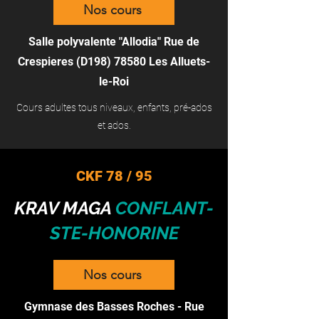
Nos cours
Salle polyvalente "Allodia" Rue de
Crespieres (D198) 78580 Les Alluets-
le-Roi
Cours adultes tous niveaux, enfants, pré-ados
et ados.
CKF 78 / 95
KRAV MAGA
CONFLANT-
STE-HONORINE
Nos cours
Gymnase des Basses Roches - Rue