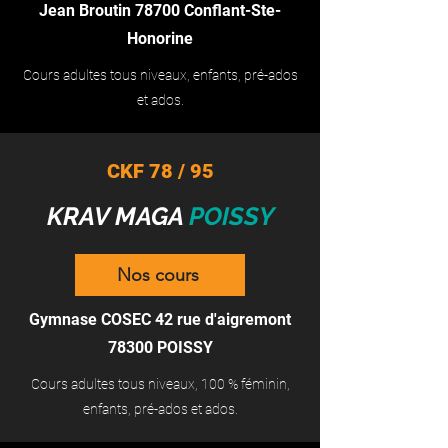
Jean Broutin 78700 Conflant-Ste-
Honorine
Cours adultes tous niveaux, enfants, pré-ados
et ados.
CKF 78 / 95
KRAV MAGA
POISSY
Nos cours
Gymnase COSEC 42 rue d'aigremont
78300 POISSY
Cours adultes tous niveaux, 100 % féminin,
enfants, pré-ados et ados.