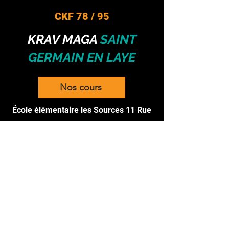
CKF 78 / 95
KRAV MAGA
SAINT
GERMAIN EN LAYE
Nos cours
École élémentaire les Sources 11 Rue
Ernest Bonin 78100 St-Germain-en-
Laye
Cours
100 % féminins
CKF 78 / 95
KRAV MAGA
TRIEL SUR