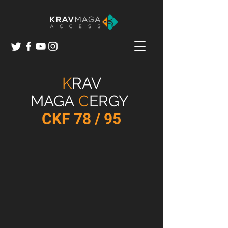
K
RAV
MAGA
C
ERGY
CKF
78 / 95