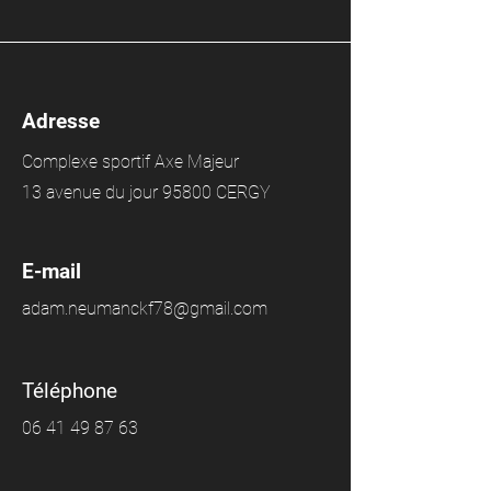
Adresse
Complexe sportif Axe Majeur
13 avenue du jour 95800 CERGY
E-mail
adam.neumanckf78@gmail.com
Téléphone
06 41 49 87 63