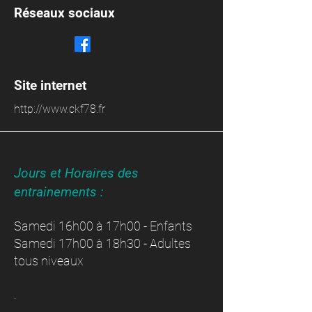
Réseaux sociaux
Site internet
http://www.ckf78.fr
Jours et Horaires des
entrainements :
Samedi 16h00 à 17h00 - Enfants
Samedi 17h00
à 18h30
- Adultes
tous niveaux
.