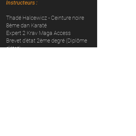
Instructeurs :
Thadé Halcewicz - Ceinture noire
8ème dan Karaté
Expert 2 Krav Maga Access
Brevet d'état 2ème degré (Diplôme
d'état)
Adam Neuman - Ceinture noire
5ème dan Karaté
DIF & Titre à Finalité
Professionnelle (TFP) FFK