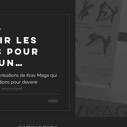
du Krav Maga
e
ir les
a sol
Expert
s pour
 un
teur en
anisations de Krav Maga qui
tions pour devenir
ga
st important