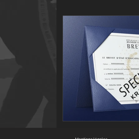
Défense contre une arme
Dé
Krav Maga féminin
Stages