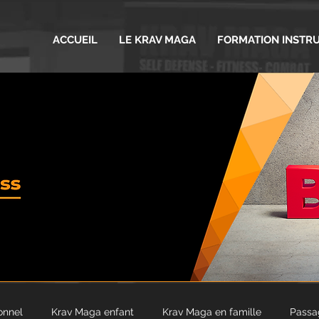
ACCUEIL
LE KRAV MAGA
FORMATION INSTR
onnel
Krav Maga enfant
Krav Maga en famille
Passa