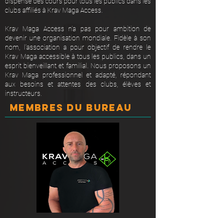
dispense des cours pour tous les publics dans les
clubs affiliés à Krav Maga Access.
Krav Maga Access n’a pas pour ambition de
devenir une organisation mondiale. Fidèle à son
nom, l'association a pour objectif de rendre le
Krav Maga accessible à tous les publics, dans un
esprit bienveillant et familial. Nous proposons un
Krav Maga professionnel et adapté, répondant
aux besoins et attentes des clubs, élèves et
instructeurs.
MEMBReS DU BUREAU