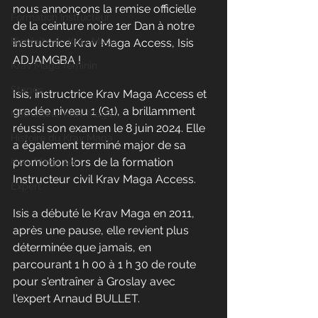
nous annonçons la remise officielle 
Formation Instructeur
de la ceinture noire 1er Dan à notre 
Bienfaits du Krav Maga
instructrice Krav Maga Access, Isis 
ADJAMGBA !
Krav Maga féminin
Stages
Isis, instructrice Krav Maga Access et 
gradée niveau 1 (G1), a brillamment 
Instructeur Krav Maga
réussi son examen le 8 juin 2024. Elle 
Histoire du Krav Maga
a également terminé major de sa 
promotion lors de la formation 
Krav Maga sol
Instructeur civil Krav Maga Access.
Expert
Isis a débuté le Krav Maga en 2011, 
après une pause, elle revient plus 
déterminée que jamais, en 
parcourant 1 h 00 à 1 h 30 de route 
pour s'entraîner à Groslay avec 
l'expert Arnaud BULLET. 