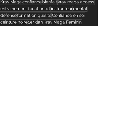
Krav Maga
confiance
bienfait
krav maga access
entrainement fonctionnel
instructeur
mental
défense
formation qualité
Confiance en soi
ceinture noire
1er dan
Krav Maga Féminin
Krav Maga féminin
Instructeur Krav Maga
Voir tout
Posts récents