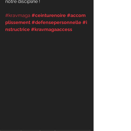
notre discipline !
#kravmaga
#ceinturenoire
#accom
plissement
#defensepersonnelle
#i
nstructrice
#kravmagaaccess